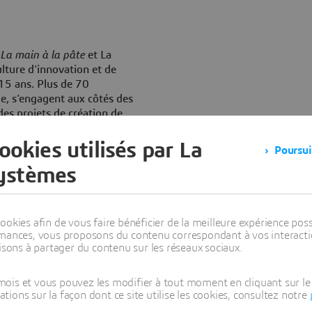
La main à la pâte
et La
ulture d'innovation et de
 15 ans. Plus de 70
e, s’engagent aux côtés des
des projets de création de
ppement de produits innovants
compagnent également un
ookies utilisés par La
Poursui
rançaises et indiennes, qui
Systèmes
 en prenant conscience de la
okies afin de vous faire bénéficier de la meilleure expérience poss
rmances, vous proposons du contenu correspondant à vos interacti
a découverte
isons à partager du contenu sur les réseaux sociaux.
ois et vous pouvez les modifier à tout moment en cliquant sur le 
ons sur la façon dont ce site utilise les cookies, consultez notre