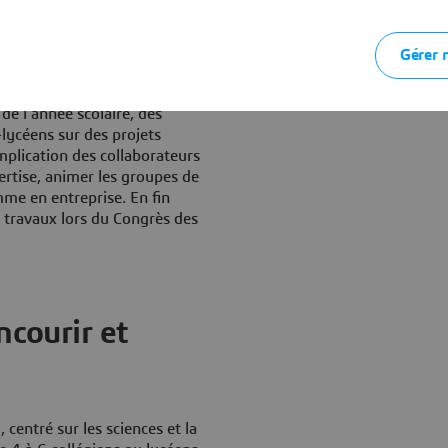
les métiers de la Recherche.
ciation L’Arbre des
en train de se faire
" au sein de
Gérer 
treprises. Dans ce cadre, La
 volontaires de Dassault
de l’année scolaire, des
lycéens sur des projets
implication des collaborateurs
ertise, animer les groupes de
mme en entreprise. En fin
s travaux lors du Congrès des
ncourir et
 centré sur les sciences et la