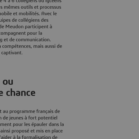
e 4 à 6 collégiens ou lycéens
les mêmes outils et processus
mobile et mobilités. Avec le
uipes de collégiens des
 de Meudon participent à
ccompagnent pour la
ng et de communication.
n compétences, mais aussi de
 captivant.
, ou
e chance
t au programme français de
n de jeunes à fort potentiel
ement pour les épauler dans la
 ainsi proposé et mis en place
aider à la formalisation de