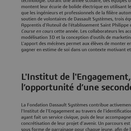
technologie. Durant une année scolaire, des équipes d
montent leur écurie de bolide électrique en utilisant 
que les ingénieurs et professionnels de la filière auto
soutien de volontaires de Dassault Systèmes, trois éq
Apprentis d'Auteuil de l’établissement Saint Philippe
Course en cours
cette année. Les collaborateurs les a
modélisation 3D et la conception d’outils de marketi
L'apport des mécènes permet aux élèves de monter e
gagner en estime de soi dans un contexte motivant et
L'Institut de l'Engagement
l’opportunité d’une second
La Fondation Dassault Systèmes contribue activemen
l’Institut de l’Engagement au travers de l'identificatio
ayant fait un service civique, puis de leur accompagn
concrétisation de leur projet d’avenir. Un parcours est
sous forme de parrainage pour chaque jeune, afin de l'