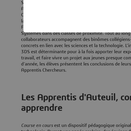
Souvent les collégiens et les lycéens connaissent mal 
Avec son programme « Apprentis Chercheurs », l’asso
Connaissances propose de leur faire vivre "
la science 
laboratoires de centres de recherche ou de la R&D d’en
Fondation Dassault Systèmes permet l'intervention de
Systèmes dans des classes de proximité. Tout au long 
collaborateurs accompagnent des binômes collégiens-
concrets en lien avec les sciences et la technologie. L'
3DS est déterminante pour à la fois apporter leur exp
travail, et faire vivre un projet aux jeunes presque co
d’année, les élèves présentent les conclusions de leur
Apprentis Chercheurs.
Les Apprentis d'Auteuil, co
apprendre
Course en cours
est un dispositif pédagogique original,