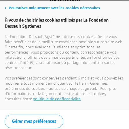
Technology
Poursuivre uniquement avec les cookies nécessaires
Le Thapar Institute of Engineering and Technology
(TIET) est l'un des établissements d'enseignement
À vous de choisir les cookies utilisés par La Fondation
Dassault Systèmes
les plus anciens et les plus côtés en Inde : pour le
pays comme à l’international, il est une source
La Fondation Dassault Systèmes utilise des cookies afin de vous
reconnue de talents hautement qualifiés. Fondée
faire bénéficier de la meilleure expérience possible sur son site web.
À cette fin, nous évaluons l'audience et optimisons les
en 1956, le TIET est un pionnier de la formation,
performances, vous proposons du contenu correspondant à vos
de la recherche, et de l'innovation en ingénierie. La
interactions, offrons des annonces pertinentes en fonction de vos
communauté du TIET rassemble des esprits
centres d'intérêt, vous autorisons à partager du contenu sur les
réseaux sociaux.
ingénieux et désireux de contribuer à un monde
meilleur, dans lequel leurs techniques innovantes
Vos préférences sont conservées pendant 6 mois et vous pouvez les
et leurs découvertes auraient toute leur place.
modifier à tout moment en cliquant sur le lien « Gérer mes
préférences de cookies » au bas de chaque page web. Pour plus
Classé parmi les meilleures universités privées et
d'informations sur la façon dont ce site utilise les cookies,
consultez notre
politique de confidentialité
.
instituts techniques à la pointe de l'innovation en
Inde, le Thapar Institute of Engineering and
Technology a été accrédité avec le grade « A+ »
Gérer mes préférences
par le National Assessment and Accreditation
Council (NAAC).