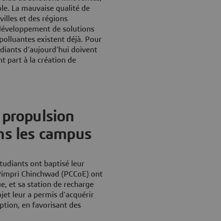
ble. La mauvaise qualité de
villes et des régions
e développement de solutions
polluantes existent déjà. Pour
udiants d’aujourd’hui doivent
t part à la création de
 propulsion
ans les campus
étudiants ont baptisé leur
e Pimpri Chinchwad (PCCoE) ont
e, et sa station de recharge
jet leur a permis d’acquérir
tion, en favorisant des