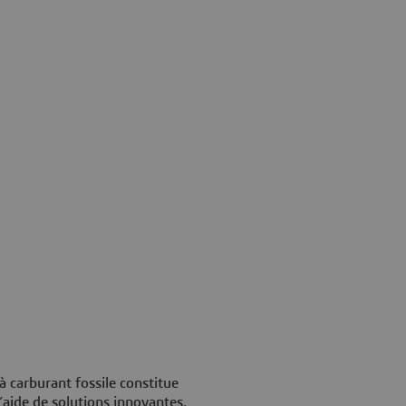
à carburant fossile constitue
’aide de solutions innovantes,