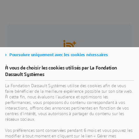
Poursuivre uniquement avec les cookies nécessaires
À vous de choisir les cookies utilisés par La Fondation
Dassault Systèmes
A propos de notre partenaire
La Fondation Dassault Systèmes utilise des cookies afin de vous
Fondation ID+ Lorraine
faire bénéficier de la meilleure expérience possible sur son site web.
La Fondation ID+ Lorraine, créée sous forme d’une
À cette fin, nous évaluons l'audience et optimisons les
performances, vous proposons du contenu correspondant à vos
fondation de coopération scientifique, a pour but
interactions, offrons des annonces pertinentes en fonction de vos
de développer l’excellence scientifique en Lorraine,
centres d'intérêt, vous autorisons à partager du contenu sur les
de faire rayonner le territoire lorrain en recherche,
réseaux sociaux.
innovation et formation et ainsi accentuer son
Vos préférences sont conservées pendant 6 mois et vous pouvez les
attractivité.
modifier à tout moment en cliquant sur le lien « Gérer mes