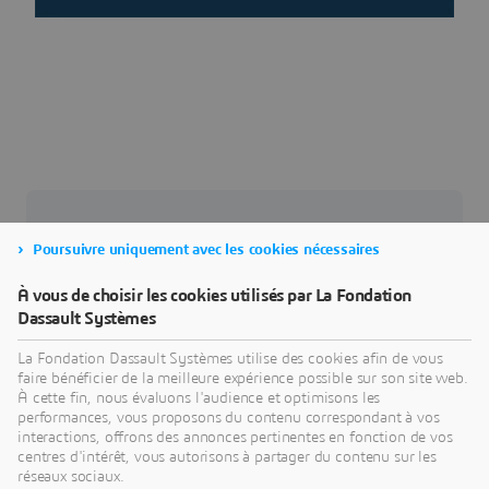
Poursuivre uniquement avec les cookies nécessaires
À vous de choisir les cookies utilisés par La Fondation
A propos de notre partenaire
Dassault Systèmes
The Fab Foundation
La Fondation Dassault Systèmes utilise des cookies afin de vous
faire bénéficier de la meilleure expérience possible sur son site web.
La Fab Foundation est une organisation à but non
À cette fin, nous évaluons l'audience et optimisons les
lucratif américaine issue du Centre for Bits and
performances, vous proposons du contenu correspondant à vos
interactions, offrons des annonces pertinentes en fonction de vos
Atoms du MIT. Sa mission est de fournir les outils,
centres d'intérêt, vous autorisons à partager du contenu sur les
les connaissances et les moyens d'éduquer,
réseaux sociaux.