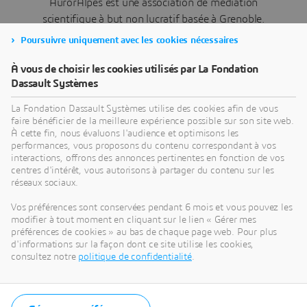
AurorAlpes est une association de médiation
scientifique à but non lucratif basée à Grenoble.
Elle a pour mission de faire découvrir les
Poursuivre uniquement avec les cookies nécessaires
phénomènes atmosphériques et spatiaux, en
particulier les aurores polaires, auprès du grand
À vous de choisir les cookies utilisés par La Fondation
Dassault Systèmes
public, des enseignants et des étudiants. Depuis sa
création, l’association met en lumière la beauté et
La Fondation Dassault Systèmes utilise des cookies afin de vous
la science des aurores à travers des expériences
faire bénéficier de la meilleure expérience possible sur son site web.
À cette fin, nous évaluons l'audience et optimisons les
immersives et des outils pédagogiques conçus qui
performances, vous proposons du contenu correspondant à vos
permettent d'observer des représentations
interactions, offrons des annonces pertinentes en fonction de vos
réalistes de ces phénomènes et de mieux
centres d'intérêt, vous autorisons à partager du contenu sur les
réseaux sociaux.
comprendre leur formation.
Vos préférences sont conservées pendant 6 mois et vous pouvez les
En 2023, le CNRS a confié la
Planeterrella
à
modifier à tout moment en cliquant sur le lien « Gérer mes
AurorAlpes dans le cadre du premier transfert de
préférences de cookies » au bas de chaque page web. Pour plus
technologie réalisé par le CNRS vers une
d'informations sur la façon dont ce site utilise les cookies,
consultez notre
politique de confidentialité
.
association. AurorAlpes assure désormais le
développement, l’amélioration et la diffusion de
cet outil scientifique et pédagogique unique dont