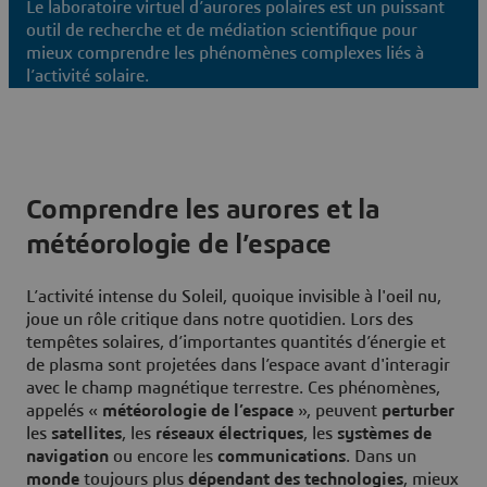
Le laboratoire virtuel d’aurores polaires est un puissant
outil de recherche et de médiation scientifique pour
mieux comprendre les phénomènes complexes liés à
l’activité solaire.
Comprendre les aurores et la
météorologie de l’espace
L’activité intense du Soleil, quoique invisible à l'oeil nu,
joue un rôle critique dans notre quotidien. Lors des
tempêtes solaires, d’importantes quantités d’énergie et
de plasma sont projetées dans l’espace avant d'interagir
avec le champ magnétique terrestre. Ces phénomènes,
appelés «
météorologie de l’espace
», peuvent
perturber
les
satellites
, les
réseaux électriques
, les
systèmes de
navigation
ou encore les
communications
. Dans un
monde
toujours plus
dépendant des technologies
, mieux