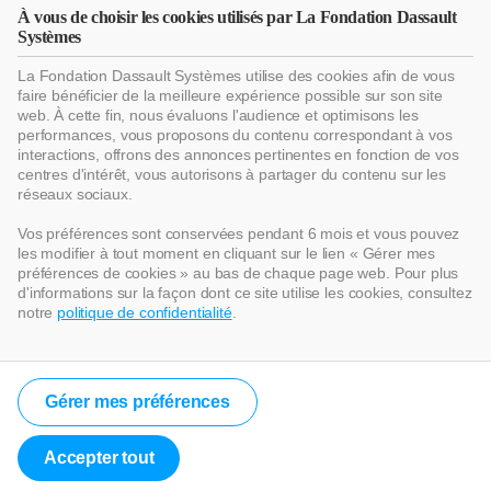
promouvoir davantage les disciplines fondamentales que sont les
À vous de choisir les cookies utilisés par La Fondation Dassault
sciences, la technologie, l’ingénierie et les mathématiques (STIM)
Systèmes
auprès des élèves et étudiants.
La Fondation Dassault Systèmes utilise des cookies afin de vous
La Fondation Dassault Systèmes s’appuie sur la puissance de
faire bénéficier de la meilleure expérience possible sur son site
l’expérience pour soutenir la transformation de l’apprentissage et de
web. À cette fin, nous évaluons l'audience et optimisons les
la découverte — et, à terme, repousser les limites de la connaissance
performances, vous proposons du contenu correspondant à vos
au bénéfice du plus grand nombre. Partout, les entreprises cherchent
interactions, offrons des annonces pertinentes en fonction de vos
à employer des personnes affichant de solides compétences. C’est
centres d'intérêt, vous autorisons à partager du contenu sur les
pourquoi l’objectif ultime de La Fondation est d’aider les hommes et
réseaux sociaux.
les femmes à réussir leur vie professionnelle tout en leur permettant
de contribuer à un monde durable et à l’évolution de la société dans
Vos préférences sont conservées pendant 6 mois et vous pouvez
laquelle ils vivent.
les modifier à tout moment en cliquant sur le lien « Gérer mes
préférences de cookies » au bas de chaque page web. Pour plus
d'informations sur la façon dont ce site utilise les cookies, consultez
notre
politique de confidentialité
.
Pour en savoir plus ou pour soumettre un projet, visitez le site
https://www.lafondation3ds.org/
Gérer mes préférences
Bibliographie :
1
Accepter tout
The 3D in Education White Paper
, International Research Agency,
2011