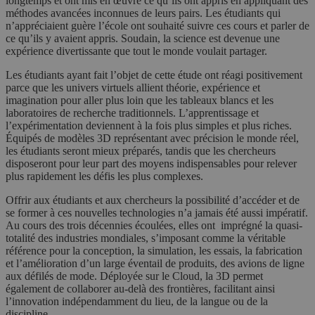
longtemps et ont mis en œuvre ce qu’ils ont appris en appliquant des
méthodes avancées inconnues de leurs pairs. Les étudiants qui
n’appréciaient guère l’école ont souhaité suivre ces cours et parler de
ce qu’ils y avaient appris. Soudain, la science est devenue une
expérience divertissante que tout le monde voulait partager.
Les étudiants ayant fait l’objet de cette étude ont réagi positivement
parce que les univers virtuels allient théorie, expérience et
imagination pour aller plus loin que les tableaux blancs et les
laboratoires de recherche traditionnels. L’apprentissage et
l’expérimentation deviennent à la fois plus simples et plus riches.
Équipés de modèles 3D représentant avec précision le monde réel,
les étudiants seront mieux préparés, tandis que les chercheurs
disposeront pour leur part des moyens indispensables pour relever
plus rapidement les défis les plus complexes.
Offrir aux étudiants et aux chercheurs la possibilité d’accéder et de
se former à ces nouvelles technologies n’a jamais été aussi impératif.
Au cours des trois décennies écoulées, elles ont imprégné la quasi-
totalité des industries mondiales, s’imposant comme la véritable
référence pour la conception, la simulation, les essais, la fabrication
et l’amélioration d’un large éventail de produits, des avions de ligne
aux défilés de mode. Déployée sur le Cloud, la 3D permet
également de collaborer au-delà des frontières, facilitant ainsi
l’innovation indépendamment du lieu, de la langue ou de la
discipline.