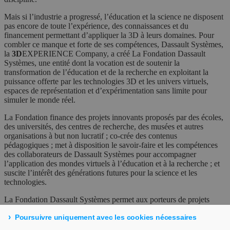
Mais si l’industrie a progressé, l’éducation et la science ne disposent
pas encore de toute l’expérience, des connaissances et du
financement permettant d’appliquer la 3D à leurs domaines. Pour
combler ce manque et forte de ses compétences, Dassault Systèmes,
la
3D
EXPERIENCE Company, a créé La Fondation Dassault
Systèmes, une entité dont la vocation est de soutenir la
transformation de l’éducation et de la recherche en exploitant la
puissance offerte par les technologies 3D et les univers virtuels,
espaces de représentation et d’expérimentation sans limite pour
simuler le monde réel.
La Fondation finance des projets innovants proposés par des écoles,
des universités, des centres de recherche, des musées et autres
organisations à but non lucratif ; co-crée des contenus
pédagogiques ; met à disposition le savoir-faire et les compétences
des collaborateurs de Dassault Systèmes pour accompagner
l’application des mondes virtuels à l’éducation et à la recherche ; et
suscite l’intérêt des générations futures pour la science et les
technologies.
La Fondation Dassault Systèmes permet aux porteurs de projets
qu’elle soutient de repousser les limites de l’éducation et de la
Poursuivre uniquement avec les cookies nécessaires
recherche à travers la création de contenus 3D se rattachant à leur
domaine. Les contenus ainsi développés permettent également de